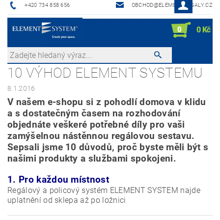
+420 734 858 656
OBCHOD@ELEMENTREGALY.CZ
0
0 Kč
10 VÝHOD ELEMENT SYSTEMU
8.1.2016
V našem e-shopu si z pohodlí domova v klidu
a s dostatečným časem na rozhodování
objednáte veškeré potřebné díly pro vaši
zamýšelnou nástěnnou regálovou sestavu.
Sepsali jsme 10 důvodů, proč byste měli být s
našimi produkty a službami spokojeni.
1. Pro každou místnost
Regálový a policový systém ELEMENT SYSTEM najde
uplatnění od sklepa až po ložnici