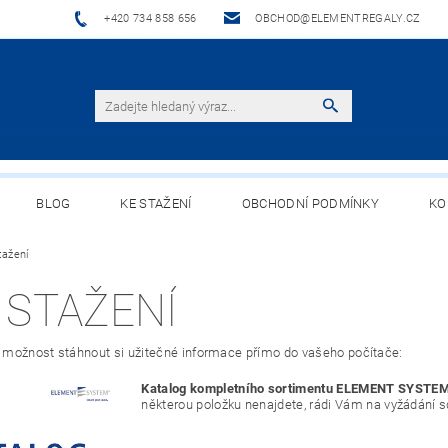
+420 734 858 656
OBCHOD@ELEMENTREGALY.CZ
BLOG
KE STAŽENÍ
OBCHODNÍ PODMÍNKY
KO
tažení
 STAŽENÍ
možnost stáhnout si užitečné informace přímo do vašeho počítače:
Katalog kompletního sortimentu
ELEMENT SYSTEM v
některou položku nenajdete, rádi Vám na vyžádání s