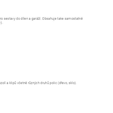
o sestavy do dílen a garáží. Obsahuje take samostatně
).
lí a klipů včetně různých druhů polic (dřevo, sklo).