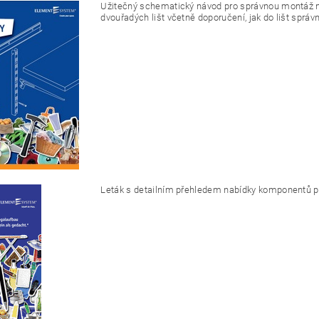
Užitečný schematický návod pro správnou montáž ná
dvouřadých lišt včetně doporučení, jak do lišt správ
Leták s detailním přehledem nabídky komponentů p