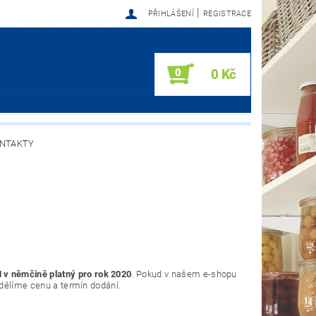
|
PŘIHLÁŠENÍ
REGISTRACE
0
0 Kč
NTAKTY
 němčině platný pro rok 2020
. Pokud v našem e-shopu
dělíme cenu a termín dodání.