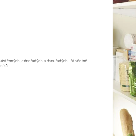
ástěnných jednořadých a dvouřadých lišt včetně
sníků.