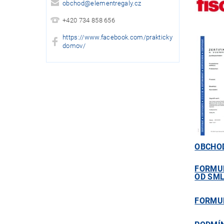
obchod
@
elementregaly.cz
+420 734 858 656
https://www.facebook.com/prakticky
domov/
OBCHO
FORMU
OD SM
FORMU