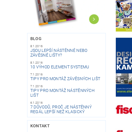
BLOG
8.1.2016
JSOU LEPŠÍ NÁSTĚNNÉ NEBO
ZÁVĚSNÉ LIŠTY?
8.1.2016
10 VÝHOD ELEMENT SYSTEMU
7.1.2016
TIPY PRO MONTÁŽ ZÁVĚSNÝCH LIŠT
7.1.2016
TIPY PRO MONTÁŽ NÁSTĚNNÝCH
LIŠT
6.1.2016
7 DŮVODŮ, PROČ JE NÁSTĚNNÝ
REGÁL LEPŠÍ NEŽ KLASICKÝ
KONTAKT