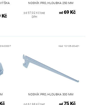
 VÝŠKA
NOSNÍK PRO, HLOUBKA 250 MM
69 Kč
od
od 57,02 Kč bez
 Kč
DPH
03-00007
Kód:
10105-00401
MM
NOSNÍK PRO, HLOUBKA 300 MM
Kč
75 Kč
od
od 61,98 Kč bez