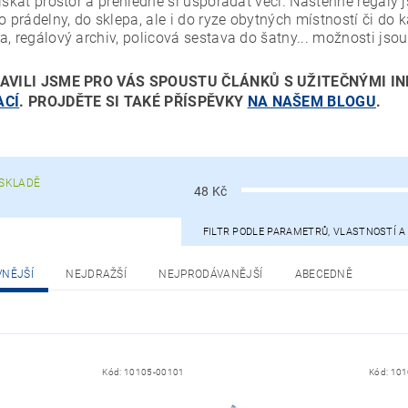
získat prostor a přehledně si uspořádat věci. Nástěnné regály 
do prádelny, do sklepa, ale i do ryze obytných místností či do
a, regálový archiv, policová sestava do šatny... možnosti js
AVILI JSME PRO VÁS SPOUSTU ČLÁNKŮ S UŽITEČNÝMI I
ACÍ
. PROJDĚTE SI TAKÉ PŘÍSPĚVKY
NA NAŠEM BLOGU
.
SKLADĚ
48
Kč
FILTR PODLE PARAMETRŮ, VLASTNOSTÍ 
VNĚJŠÍ
NEJDRAŽŠÍ
NEJPRODÁVANĚJŠÍ
ABECEDNĚ
Kód:
10105-00101
Kód:
101