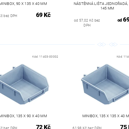
MINIBOX, 90 X 135 X 40 MM
NÁSTĚNNÁ LIŠTA JEDNOŘADÁ,
145 MM
69 Kč
Kč bez DPH
69
od
od 57,02 Kč bez
DPH
Kód:
11403-00002
Kód:
114
MINIBOX, 135 X 90 X 40 MM
MINIBOX, 135 X 135 X 40 
72 Kč
75 
Kč bez DPH
61,98 Kč bez DPH