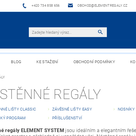
+420 734 858 656
OBCHOD@ELEMENTREGALY.CZ
BLOG
KE STAŽENÍ
OBCHODNÍ PODMÍNKY
KO
ÁLY
STĚNNÉ REGÁLY
NNÉ LIŠTY CLASSIC
ZÁVĚSNÉ LIŠTY EASY
NOSNÍKY
SKÝ PROGRAM
PŘÍSLUŠENSTVÍ
né regály ELEMENT SYSTEM
jsou ideálním a elegantním řeše