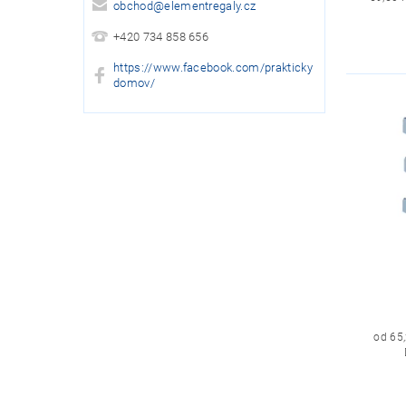
obchod
@
elementregaly.cz
+420 734 858 656
https://www.facebook.com/prakticky
domov/
od 65