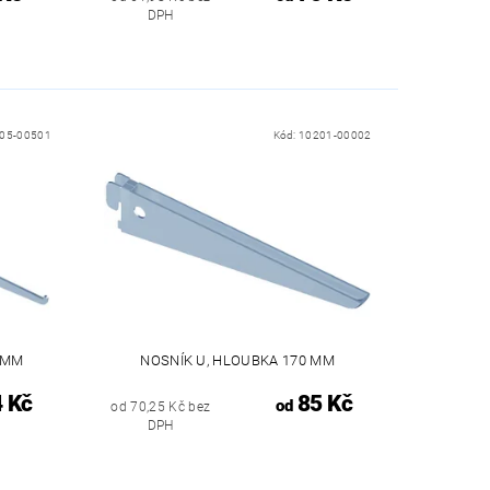
DPH
05-00501
Kód:
10201-00002
 MM
NOSNÍK U, HLOUBKA 170 MM
 Kč
85 Kč
od
od 70,25 Kč bez
DPH