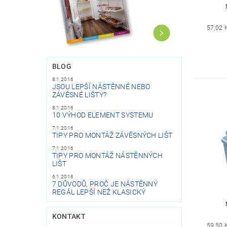
57,02 
BLOG
8.1.2016
JSOU LEPŠÍ NÁSTĚNNÉ NEBO
ZÁVĚSNÉ LIŠTY?
8.1.2016
10 VÝHOD ELEMENT SYSTEMU
7.1.2016
TIPY PRO MONTÁŽ ZÁVĚSNÝCH LIŠT
7.1.2016
TIPY PRO MONTÁŽ NÁSTĚNNÝCH
LIŠT
6.1.2016
7 DŮVODŮ, PROČ JE NÁSTĚNNÝ
REGÁL LEPŠÍ NEŽ KLASICKÝ
KONTAKT
59,50 