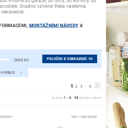
jsou vhodné do garáže, do dílny, do komory, do
 kanceláře. Snadno vznikne třeba nástěnná
ou nekonečné.
NFORMACEMI,
MONTÁŽNÍMI NÁVODY
A
POLOŽEK K ZOBRAZENÍ:
94
2690
Kč
A VÝROBCŮ
...
1
2
3
6
1
6
94
Stránka
z
-
položek celkem
05-00201
Kód:
11404-00000