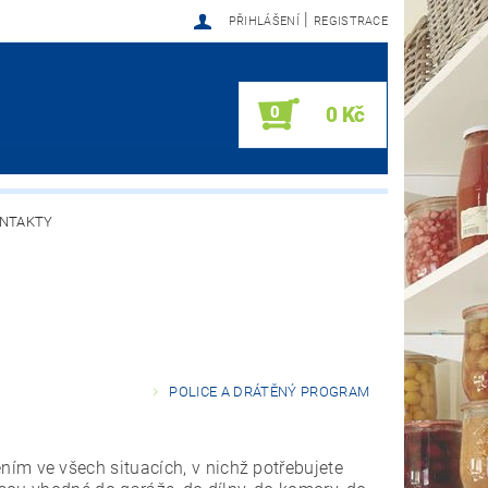
|
PŘIHLÁŠENÍ
REGISTRACE
0
0 Kč
NTAKTY
POLICE A DRÁTĚNÝ PROGRAM
ním ve všech situacích, v nichž potřebujete