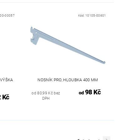
00-00057
Kód:
10105-00601
 VÝŠKA
NOSNÍK PRO, HLOUBKA 400 MM
98 Kč
od
od 80,99 Kč bez
 Kč
DPH
...