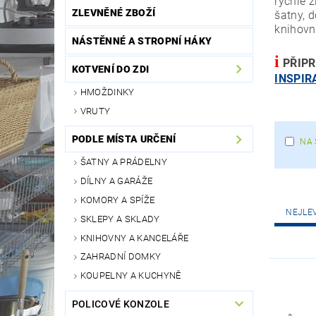
rychle 
ZLEVNĚNÉ ZBOŽÍ
šatny, 
knihovn
NÁSTĚNNÉ A STROPNÍ HÁKY
i
PŘIPR
KOTVENÍ DO ZDI
INSPIR
HMOŽDINKY
VRUTY
PODLE MÍSTA URČENÍ
NA 
ŠATNY A PRÁDELNY
DÍLNY A GARÁŽE
KOMORY A SPÍŽE
NEJLE
SKLEPY A SKLADY
KNIHOVNY A KANCELÁŘE
ZAHRADNÍ DOMKY
KOUPELNY A KUCHYNĚ
POLICOVÉ KONZOLE