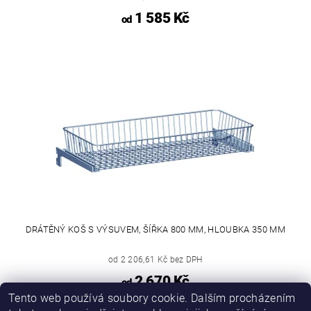
1 585 Kč
od
DRÁTĚNÝ KOŠ S VÝSUVEM, ŠÍŘKA 800 MM, HLOUBKA 350 MM
od 2 206,61 Kč bez DPH
2 670 Kč
od
Tento web používá soubory cookie. Dalším procházením