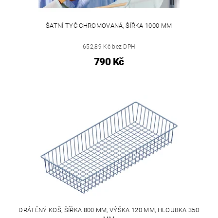
ŠATNÍ TYČ CHROMOVANÁ, ŠÍŘKA 1000 MM
652,89 Kč bez DPH
790 Kč
DRÁTĚNÝ KOŠ, ŠÍŘKA 800 MM, VÝŠKA 120 MM, HLOUBKA 350