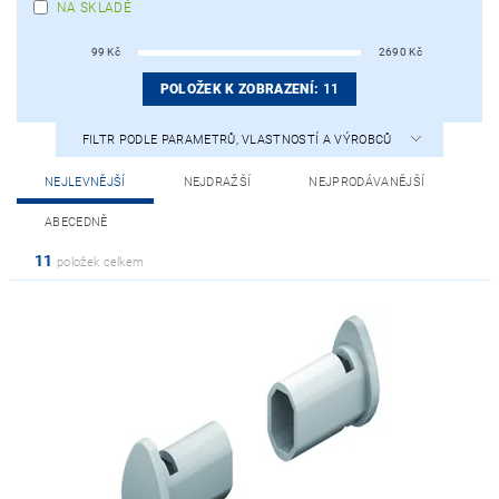
NA SKLADĚ
99
Kč
2690
Kč
POLOŽEK K ZOBRAZENÍ:
11
FILTR PODLE PARAMETRŮ, VLASTNOSTÍ A VÝROBCŮ
NEJLEVNĚJŠÍ
NEJDRAŽŠÍ
NEJPRODÁVANĚJŠÍ
ABECEDNĚ
11
položek celkem