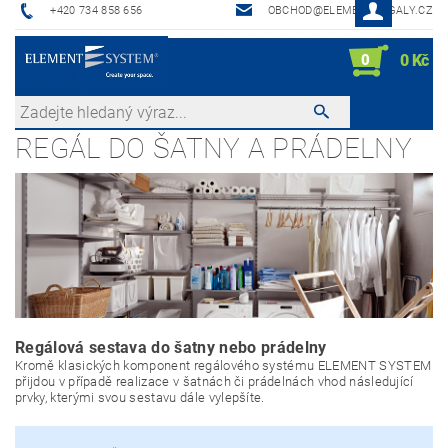
+420 734 858 656
OBCHOD@ELEMENTREGALY.CZ
0
0 Kč
REGÁL DO ŠATNY A PRÁDELNY
Regálová sestava do šatny nebo prádelny
Kromě klasických komponent regálového systému ELEMENT SYSTEM
přijdou v případě realizace v šatnách či prádelnách vhod následující
prvky, kterými svou sestavu dále vylepšíte.