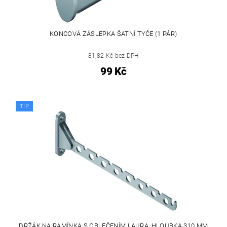
KONCOVÁ ZÁSLEPKA ŠATNÍ TYČE (1 PÁR)
81,82 Kč bez DPH
99 Kč
TIP
DRŽÁK NA RAMÍNKA S OBLEČENÍM LAURA, HLOUBKA 310 MM