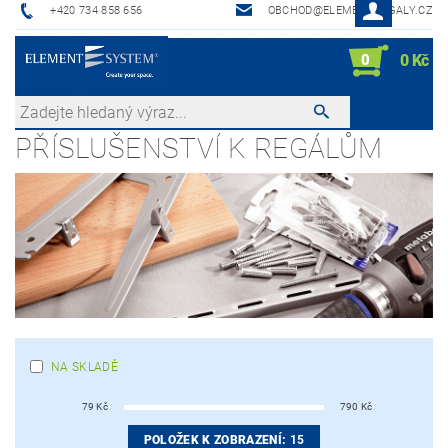
+420 734 858 656
OBCHOD@ELEMENTREGALY.CZ
0
0 Kč
PŘÍSLUŠENSTVÍ K REGÁLŮM
NA SKLADĚ
79
Kč
790
Kč
POLOŽEK K ZOBRAZENÍ:
15