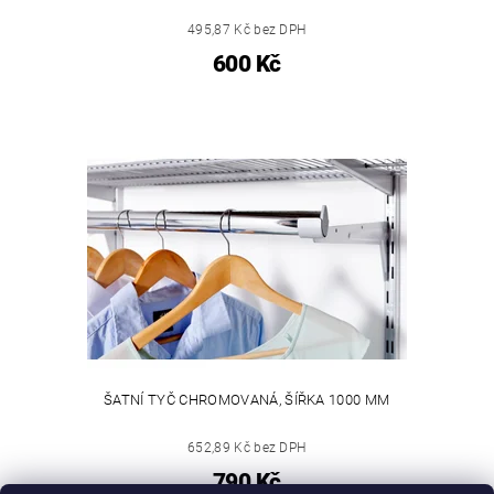
495,87 Kč bez DPH
600 Kč
ŠATNÍ TYČ CHROMOVANÁ, ŠÍŘKA 1000 MM
652,89 Kč bez DPH
790 Kč