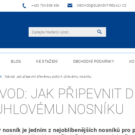
+420 734 858 656
OBCHOD@ELEMENTREGALY.CZ
BLOG
KE STAŽENÍ
OBCHODNÍ PODMÍNKY
KO
A
Návod: Jak připevnit dřevěnou polici k úhlovému nosníku
VOD: JAK PŘIPEVNIT 
ÚHLOVÉMU NOSNÍKU
 nosník je jedním z nejoblíbenějších nosníků pro 