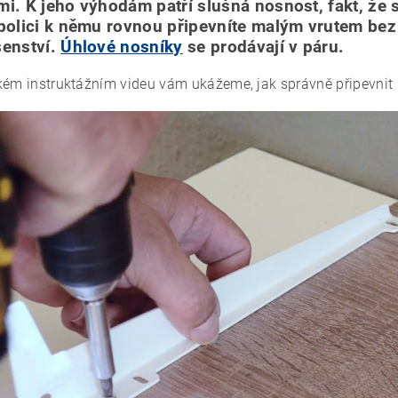
mi. K jeho výhodám patří slušná nosnost, fakt, že s
 polici k němu rovnou připevníte malým vrutem bez
šenství.
Úhlové nosníky
se prodávají v páru.
kém instruktážním videu vám ukážeme, jak správně připevnit p