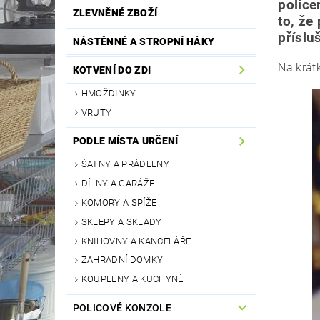
police
ZLEVNĚNÉ ZBOŽÍ
to, že
příslu
NÁSTĚNNÉ A STROPNÍ HÁKY
Na krát
KOTVENÍ DO ZDI
HMOŽDINKY
VRUTY
PODLE MÍSTA URČENÍ
ŠATNY A PRÁDELNY
DÍLNY A GARÁŽE
KOMORY A SPÍŽE
SKLEPY A SKLADY
KNIHOVNY A KANCELÁŘE
ZAHRADNÍ DOMKY
KOUPELNY A KUCHYNĚ
POLICOVÉ KONZOLE