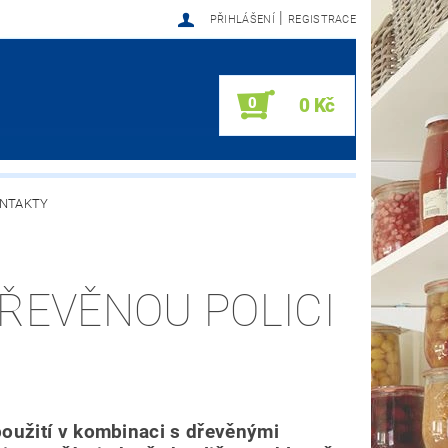
|
PŘIHLÁŠENÍ
REGISTRACE
0
0 Kč
NTAKTY
DŘEVĚNOU POLICI
použití v kombinaci s dřevěnými