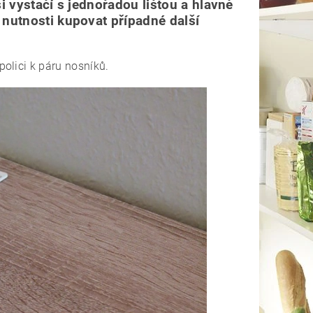
i vystačí s jednořadou lištou a hlavně
 nutnosti kupovat případné další
olici k páru nosníků.