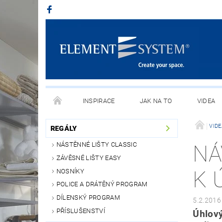
INSPIRACE
JAK NA TO
VIDEA
VIDE
REGÁLY
NÁSTĚNNÉ LIŠTY CLASSIC
NÁ
ZÁVĚSNÉ LIŠTY EASY
K 
NOSNÍKY
POLICE A DRÁTĚNÝ PROGRAM
DÍLENSKÝ PROGRAM
5.2.2016
PŘÍSLUŠENSTVÍ
Úhlový