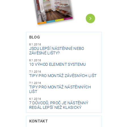
BLOG
8.1.2016
JSOU LEPŠÍ NÁSTĚNNÉ NEBO
ZÁVĚSNÉ LIŠTY?
8.1.2016
10 VÝHOD ELEMENT SYSTEMU
7.1.2016
TIPY PRO MONTÁŽ ZÁVĚSNÝCH LIŠT
7.1.2016
TIPY PRO MONTÁŽ NÁSTĚNNÝCH
LIŠT
6.1.2016
7 DŮVODŮ, PROČ JE NÁSTĚNNÝ
REGÁL LEPŠÍ NEŽ KLASICKÝ
KONTAKT