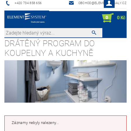
+420 734 858 656
OBCHOD@ELEMENTREGALY.CZ
0
0 Kč
DRÁTĚNÝ PROGRAM DO
KOUPELNY A KUCHYNĚ
Záznamy nebyly nalezeny...