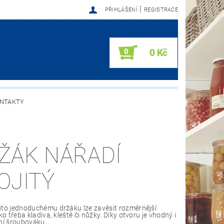
|
PŘIHLÁŠENÍ
REGISTRACE
0
0 Kč
NTAKTY
ŽÁK NÁŘADÍ
OJITÝ
to jednoduchému držáku lze zavěsit rozměrnější
ko třeba kladiva, kleště či nůžky. Díky otvoru je vhodný i
ní šroubováku.