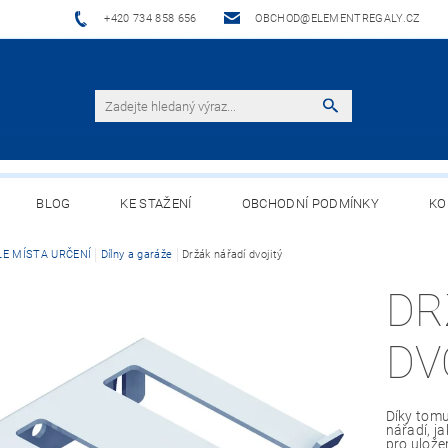
+420 734 858 656
OBCHOD@ELEMENTREGALY.CZ
BLOG
KE STAŽENÍ
OBCHODNÍ PODMÍNKY
KO
LE MÍSTA URČENÍ
Dílny a garáže
Držák nářadí dvojitý
DR
DV
Díky tomu
nářadí, ja
pro ulože