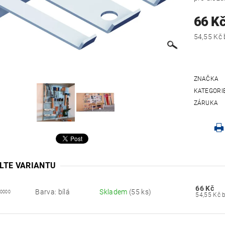
66 K
ZNAČKA
KATEGORI
ZÁRUKA
LTE VARIANTU
66 Kč
Barva: bílá
Skladem
(55 ks)
00000
5