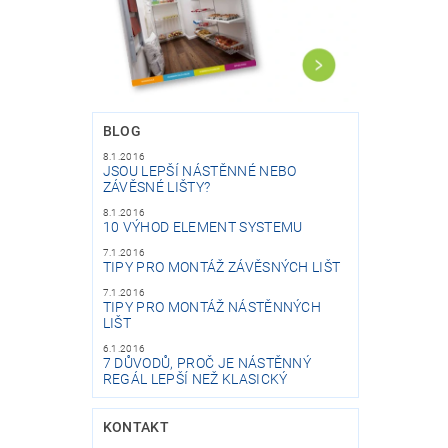
BLOG
8.1.2016
JSOU LEPŠÍ NÁSTĚNNÉ NEBO
ZÁVĚSNÉ LIŠTY?
8.1.2016
10 VÝHOD ELEMENT SYSTEMU
7.1.2016
TIPY PRO MONTÁŽ ZÁVĚSNÝCH LIŠT
7.1.2016
TIPY PRO MONTÁŽ NÁSTĚNNÝCH
LIŠT
6.1.2016
7 DŮVODŮ, PROČ JE NÁSTĚNNÝ
REGÁL LEPŠÍ NEŽ KLASICKÝ
KONTAKT