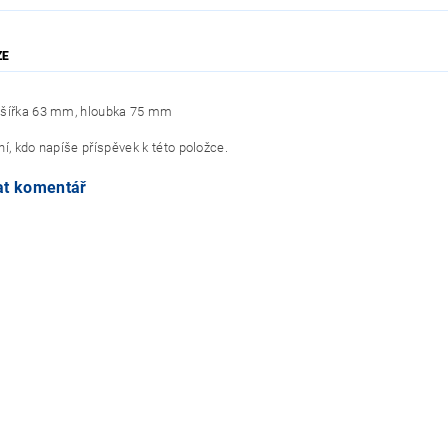
ZE
 šířka 63 mm, hloubka 75 mm
í, kdo napíše příspěvek k této položce.
at komentář