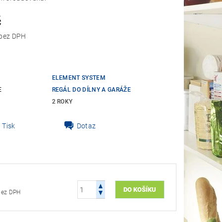
č
54,55 Kč bez DPH
ELEMENT SYSTEM
E
REGÁL DO DÍLNY A GARÁŽE
2 ROKY
Tisk
Dotaz
4,55 Kč bez DPH