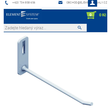
+420 734 858 656
OBCHOD@ELEMENTREGALY.CZ
0
0 Kč