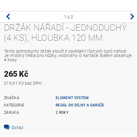
1
z 2
DRŽÁK NÁŘADÍ - JEDNODUCHÝ
(4 KS), HLOUBKA 120 MM
Tento jednoduchý držák slouží k zavěšení různých typů nářadí.
Je vhodný třeba pro nůžky, vodováhy či kartáče. Balení obsahuje
4 kusy.
265 Kč
219,01 Kč bez DPH
ZNAČKA
ELEMENT SYSTEM
KATEGORIE
REGÁL DO DÍLNY A GARÁŽE
ZÁRUKA
2 ROKY
Dotaz