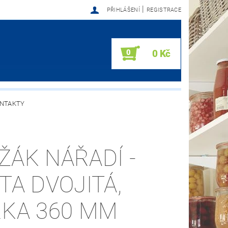
|
PŘIHLÁŠENÍ
REGISTRACE
0
0 Kč
NTAKTY
ŽÁK NÁŘADÍ -
ŠTA DVOJITÁ,
ŘKA 360 MM