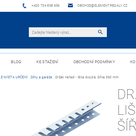
+420 734 858 656
OBCHOD@ELEMENTREGALY.CZ
BLOG
KE STAŽENÍ
OBCHODNÍ PODMÍNKY
KO
LE MÍSTA URČENÍ
Dílny a garáže
Držák nářadí - lišta dvojitá, šířka 360 mm
DR
LI
ŠÍ