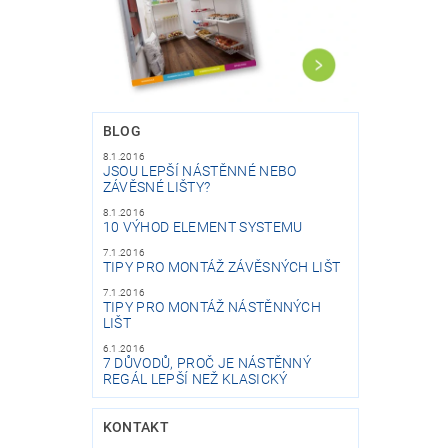
BLOG
8.1.2016
JSOU LEPŠÍ NÁSTĚNNÉ NEBO
ZÁVĚSNÉ LIŠTY?
8.1.2016
10 VÝHOD ELEMENT SYSTEMU
7.1.2016
TIPY PRO MONTÁŽ ZÁVĚSNÝCH LIŠT
7.1.2016
TIPY PRO MONTÁŽ NÁSTĚNNÝCH
LIŠT
6.1.2016
7 DŮVODŮ, PROČ JE NÁSTĚNNÝ
REGÁL LEPŠÍ NEŽ KLASICKÝ
KONTAKT