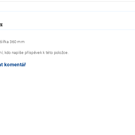
ZE
 šířka 360 mm
í, kdo napíše příspěvek k této položce.
at komentář