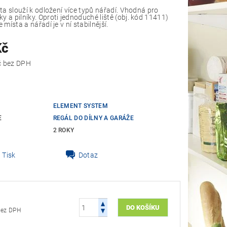
išta slouží k odložení více typů nářadí. Vhodná pro
y a pilníky. Oproti jednoduché liště (obj. kód 11411)
e místa a nářadí je v ní stabilnější.
Kč
131,40 Kč bez DPH
ELEMENT SYSTEM
E
REGÁL DO DÍLNY A GARÁŽE
2 ROKY
Tisk
Dotaz
1,40 Kč bez DPH