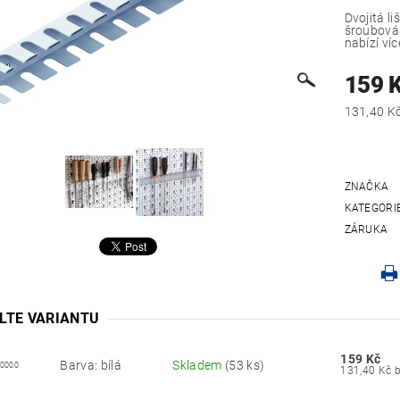
Dvojitá l
šroubovák
nabízí víc
159 
ZNAČKA
KATEGORI
ZÁRUKA
LTE VARIANTU
159 Kč
Barva: bílá
Skladem
(53 ks)
00000
13