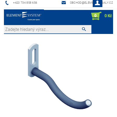
+420 734 858 656
OBCHOD@ELEMENTREGALY.CZ
0
0 Kč