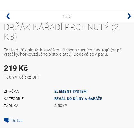
1
z 5
DRŽÁK NÁŘADÍ PROHNUTÝ (2
KS)
Tento držák slouží k zavěšení různých ručních nástrojů (např.
vrtačky, horkovzdušné pistole atp.). Dodává se v páru.
219 Kč
180,99 Kč bez DPH
ZNAČKA
ELEMENT SYSTEM
KATEGORIE
REGÁL DO DÍLNY A GARÁŽE
ZÁRUKA
2 ROKY
Dotaz