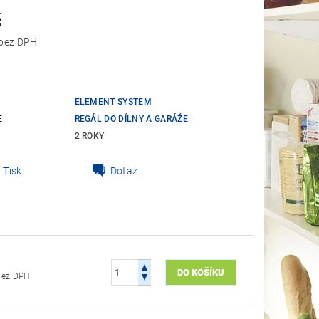
č
57,02 Kč bez DPH
ELEMENT SYSTEM
E
REGÁL DO DÍLNY A GARÁŽE
2 ROKY
Tisk
Dotaz
7,02 Kč bez DPH