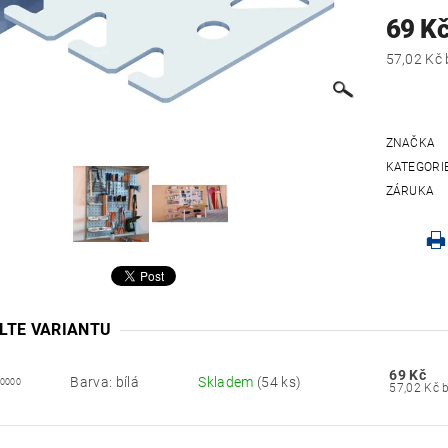
69 K
ZNAČKA
KATEGORI
ZÁRUKA
LTE VARIANTU
69 Kč
Barva: bílá
Skladem
(54 ks)
00000
5