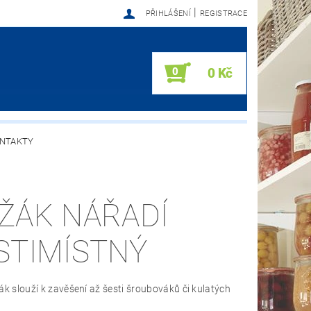
|
PŘIHLÁŠENÍ
REGISTRACE
0
0 Kč
NTAKTY
ŽÁK NÁŘADÍ
STIMÍSTNÝ
ák slouží k zavěšení až šesti šroubováků či kulatých