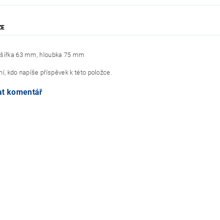
ZE
 šířka 63 mm, hloubka 75 mm
í, kdo napíše příspěvek k této položce.
at komentář