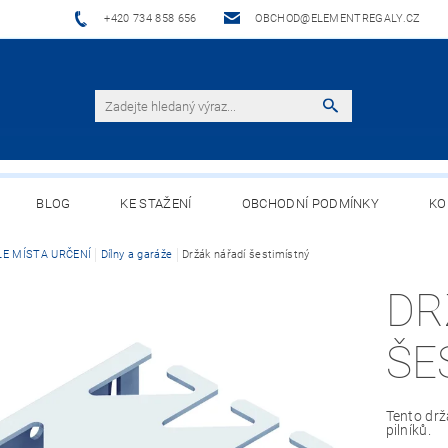
+420 734 858 656
OBCHOD@ELEMENTREGALY.CZ
BLOG
KE STAŽENÍ
OBCHODNÍ PODMÍNKY
KO
LE MÍSTA URČENÍ
Dílny a garáže
Držák nářadí šestimístný
DR
ŠE
Tento drž
pilníků.