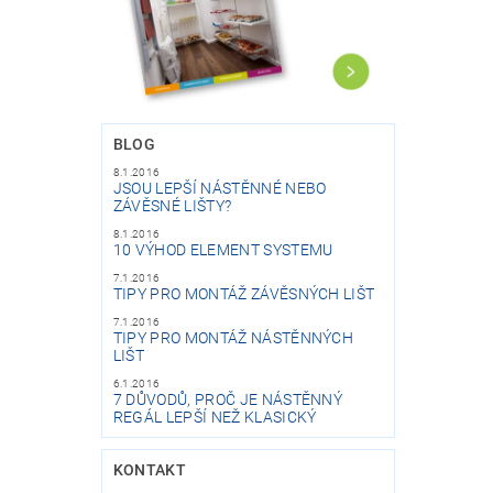
BLOG
8.1.2016
JSOU LEPŠÍ NÁSTĚNNÉ NEBO
ZÁVĚSNÉ LIŠTY?
8.1.2016
10 VÝHOD ELEMENT SYSTEMU
7.1.2016
TIPY PRO MONTÁŽ ZÁVĚSNÝCH LIŠT
7.1.2016
TIPY PRO MONTÁŽ NÁSTĚNNÝCH
LIŠT
6.1.2016
7 DŮVODŮ, PROČ JE NÁSTĚNNÝ
REGÁL LEPŠÍ NEŽ KLASICKÝ
KONTAKT