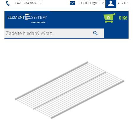
+420 734 858 656
OBCHOD@ELEMENTREGALY.CZ
0
0 Kč