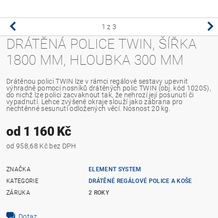
1
z 3
DRÁTĚNÁ POLICE TWIN, ŠÍŘKA
1800 MM, HLOUBKA 300 MM
Drátěnou polici TWIN lze v rámci regálové sestavy upevnit
výhradně pomocí nosníků drátěných polic TWIN (obj. kód 10205),
do nichž lze polici zacvaknout tak, že nehrozí její posunutí či
vypadnutí. Lehce zvýšené okraje slouží jako zábrana pro
nechtěnné sesunutí odložených věcí. Nosnost 20 kg.
od 1 160 Kč
od 958,68 Kč bez DPH
ZNAČKA
ELEMENT SYSTEM
KATEGORIE
DRÁTĚNÉ REGÁLOVÉ POLICE A KOŠE
ZÁRUKA
2 ROKY
Dotaz