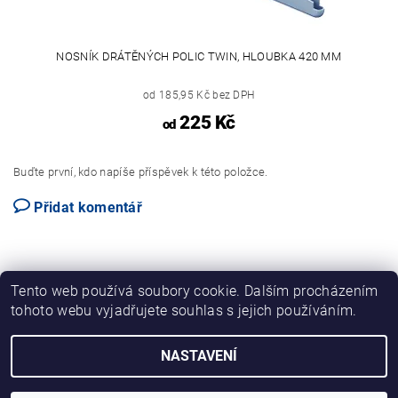
NOSNÍK DRÁTĚNÝCH POLIC TWIN, HLOUBKA 420 MM
od 185,95 Kč bez DPH
225 Kč
od
Buďte první, kdo napíše příspěvek k této položce.
Přidat komentář
Tento web používá soubory cookie. Dalším procházením
tohoto webu vyjadřujete souhlas s jejich používáním.
NASTAVENÍ
2026 © ELEMENT SYSTEM REGÁLY, všechna práva vyhrazena