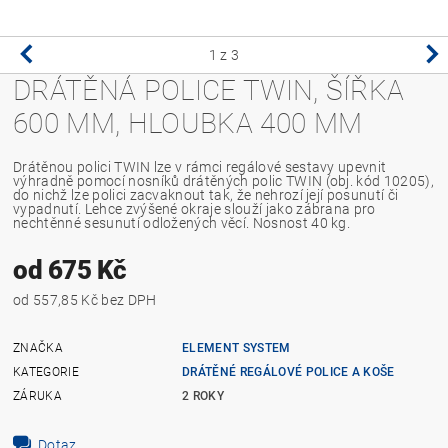
1
z 3
DRÁTĚNÁ POLICE TWIN, ŠÍŘKA
600 MM, HLOUBKA 400 MM
Drátěnou polici TWIN lze v rámci regálové sestavy upevnit
výhradně pomocí nosníků drátěných polic TWIN (obj. kód 10205),
do nichž lze polici zacvaknout tak, že nehrozí její posunutí či
vypadnutí. Lehce zvýšené okraje slouží jako zábrana pro
nechtěnné sesunutí odložených věcí. Nosnost 40 kg.
od 675 Kč
od 557,85 Kč bez DPH
ZNAČKA
ELEMENT SYSTEM
KATEGORIE
DRÁTĚNÉ REGÁLOVÉ POLICE A KOŠE
ZÁRUKA
2 ROKY
Dotaz