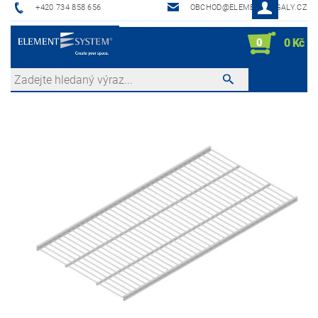
+420 734 858 656
OBCHOD@ELEMENTREGALY.CZ
0
0 Kč