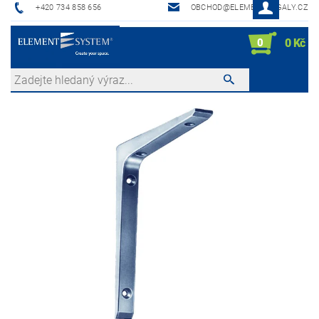
+420 734 858 656
OBCHOD@ELEMENTREGALY.CZ
0
0 Kč