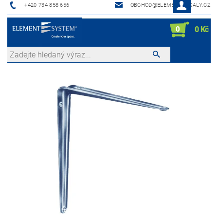
+420 734 858 656
OBCHOD@ELEMENTREGALY.CZ
0
0 Kč