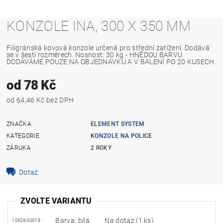
KONZOLE INA, 300 X 350 MM
Filigránská kovová konzole určená pro střední zatížení. Dodává
se v šesti rozměrech. Nosnost: 30 kg - HNĚDOU BARVU
DODÁVÁME POUZE NA OBJEDNÁVKU A V BALENÍ PO 20 KUSECH.
od 78 Kč
od 64,46 Kč bez DPH
ZNAČKA
ELEMENT SYSTEM
KATEGORIE
KONZOLE NA POLICE
ZÁRUKA
2 ROKY
Dotaz
ZVOLTE VARIANTU
Barva: bílá
Na dotaz
(1 ks)
10928-00019