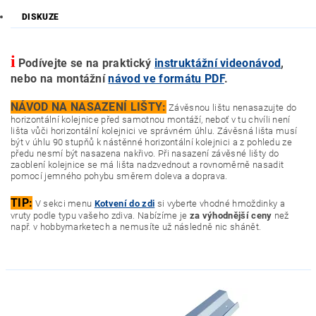
DISKUZE
i
Podívejte se na praktický
instruktážní videonávod
,
nebo na montážní
návod ve formátu PDF
.
NÁVOD NA NASAZENÍ LIŠTY:
Závěsnou lištu nenasazujte do
horizontální kolejnice před samotnou montáží, neboť v tu chvíli není
lišta vůči horizontální kolejnici ve správném úhlu. Závěsná lišta musí
být v úhlu 90 stupňů k nástěnné horizontální kolejnici a z pohledu ze
předu nesmí být nasazena nakřivo. Při nasazení závěsné lišty do
zaoblení kolejnice se má lišta nadzvednout a rovnoměrně nasadit
pomocí jemného pohybu směrem doleva a doprava.
TIP:
V sekci menu
Kotvení do zdi
si vyberte vhodné hmoždinky a
vruty podle typu vašeho zdiva. Nabízíme je
za výhodnější ceny
než
např. v hobbymarketech a nemusíte už následně nic shánět.