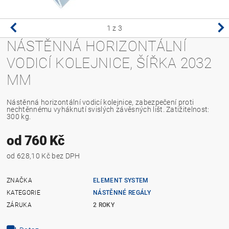
1
z 3
NÁSTĚNNÁ HORIZONTÁLNÍ
VODICÍ KOLEJNICE, ŠÍŘKA 2032
MM
Nástěnná horizontální vodicí kolejnice, zabezpečení proti
nechtěnnému vyháknutí svislých závěsných lišt. Zatižitelnost:
300 kg.
od 760 Kč
od 628,10 Kč bez DPH
ZNAČKA
ELEMENT SYSTEM
KATEGORIE
NÁSTĚNNÉ REGÁLY
ZÁRUKA
2 ROKY