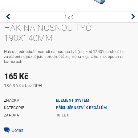
1
z 5
HÁK NA NOSNOU TYČ -
190X140MM
Hák se jednoduše nasadí na nosnou tyč (obj.kod 12401) a slouží k
zavěšení nejrůznějších předmětů zejména v garážích, sklepech či
komorách.
165 Kč
136,36 Kč bez DPH
ZNAČKA
ELEMENT SYSTEM
KATEGORIE
PŘÍSLUŠENSTVÍ K REGÁLŮM
ZÁRUKA
10 LET
Dotaz