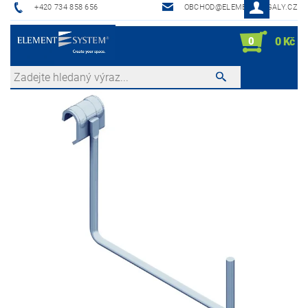
+420 734 858 656
OBCHOD@ELEMENTREGALY.CZ
0
0 Kč