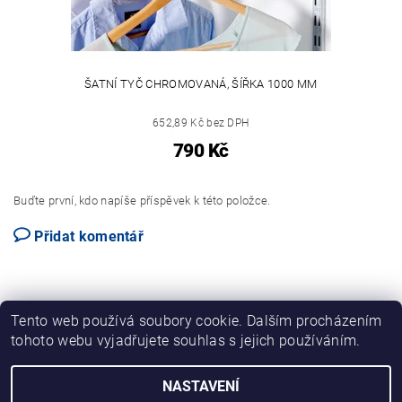
ŠATNÍ TYČ CHROMOVANÁ, ŠÍŘKA 1000 MM
652,89 Kč bez DPH
790 Kč
Buďte první, kdo napíše příspěvek k této položce.
Přidat komentář
Tento web používá soubory cookie. Dalším procházením
tohoto webu vyjadřujete souhlas s jejich používáním.
NASTAVENÍ