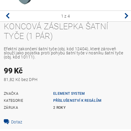
1
z 4
KONCOVÁ ZÁSLEPKA ŠATNÍ
TYČE (1 PÁR)
Efektní zakončení šatní tyče (obj. kód 12404), které zároveň
slouží jako pojistka proti pohybu šatní tyče v nosníku šatní tyče
(obj. kód 10111).
99 Kč
81,82 Kč bez DPH
ZNAČKA
ELEMENT SYSTEM
KATEGORIE
PŘÍSLUŠENSTVÍ K REGÁLŮM
ZÁRUKA
2 ROKY
Dotaz