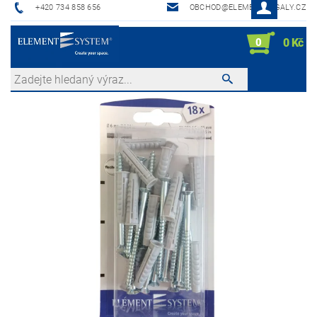
+420 734 858 656
OBCHOD@ELEMENTREGALY.CZ
0
0 Kč