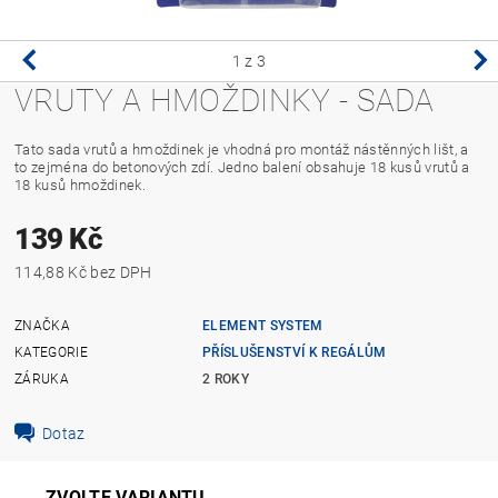
1
z 3
VRUTY A HMOŽDINKY - SADA
Tato sada vrutů a hmoždinek je vhodná pro montáž nástěnných lišt, a
to zejména do betonových zdí. Jedno balení obsahuje 18 kusů vrutů a
18 kusů hmoždinek.
139 Kč
114,88 Kč bez DPH
ZNAČKA
ELEMENT SYSTEM
KATEGORIE
PŘÍSLUŠENSTVÍ K REGÁLŮM
ZÁRUKA
2 ROKY
Dotaz
ZVOLTE VARIANTU