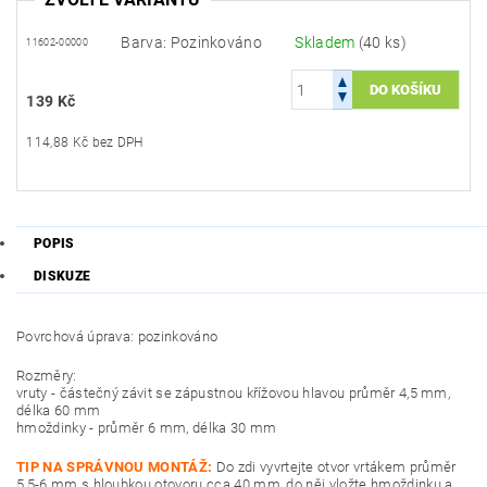
Barva: Pozinkováno
Skladem
(40 ks)
11602-00000
139 Kč
114,88 Kč bez DPH
POPIS
DISKUZE
Povrchová úprava: pozinkováno
Rozměry:
vruty - částečný závit se zápustnou křížovou hlavou průměr 4,5 mm,
délka 60 mm
hmoždinky - průměr 6 mm, délka 30 mm
TIP NA SPRÁVNOU MONTÁŽ:
Do zdi vyvrtejte otvor vrtákem průměr
5,5-6 mm s hloubkou otovoru cca 40 mm, do něj vložte hmoždinku a