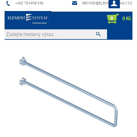
+420 734 858 656
OBCHOD@ELEMENTREGALY.CZ
0
0 Kč