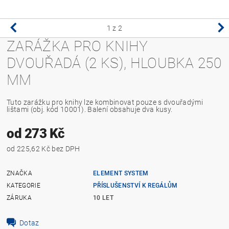
1
z 2
ZARÁŽKA PRO KNIHY
DVOUŘADÁ (2 KS), HLOUBKA 250
MM
Tuto zarážku pro knihy lze kombinovat pouze s dvouřadými
lištami (obj. kód 10001). Balení obsahuje dva kusy.
od 273 Kč
od 225,62 Kč bez DPH
ZNAČKA
ELEMENT SYSTEM
KATEGORIE
PŘÍSLUŠENSTVÍ K REGÁLŮM
ZÁRUKA
10 LET
Dotaz