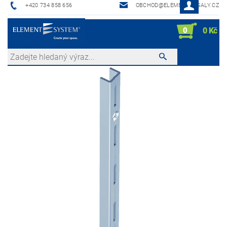
+420 734 858 656
OBCHOD@ELEMENTREGALY.CZ
0
0 Kč