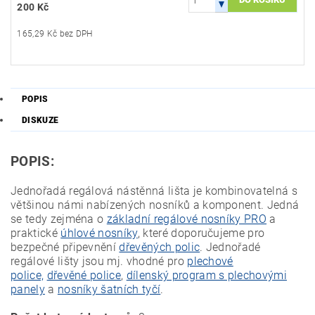
200 Kč
165,29 Kč bez DPH
POPIS
DISKUZE
POPIS:
Jednořadá regálová nástěnná lišta je kombinovatelná s
většinou námi nabízených nosníků a komponent. Jedná
se tedy zejména o
základní regálové nosníky PRO
a
praktické
úhlové nosníky
, které doporučujeme pro
bezpečné připevnění
dřevěných polic
. Jednořadé
regálové lišty jsou mj. vhodné pro
plechové
police,
dřevěné police
,
dílenský program s plechovými
panely
a
nosníky šatních tyčí
.