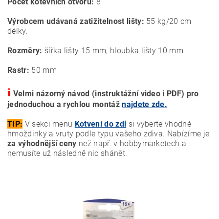
Počet kotevních otvorů:
8
Výrobcem udávaná zatižitelnost lišty:
55 kg/20 cm
délky.
Rozměry:
šířka lišty 15 mm, hloubka lišty 10 mm
Rastr:
50 mm
i
Velmi názorný návod (instruktážní video i PDF) pro
jednoduchou a rychlou montáž
najdete zde.
TIP:
V sekci menu
Kotvení do zdi
si vyberte vhodné
hmoždinky a vruty podle typu vašeho zdiva. Nabízíme je
za výhodnější ceny
než např. v hobbymarketech a
nemusíte už následně nic shánět.