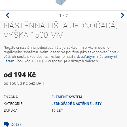
1
z 7
NÁSTĚNNÁ LIŠTA JEDNOŘADÁ,
VÝŠKA 1500 MM
Regálová nástěnná jednořadá lišta je základním prvkem celého
regálového systému. Velmi často se používá jako zakončovací prvek
větších sestav, kde dochází ke kombinaci s
dvouřadými nástěnnými
lištami
(obj. kód 10001). K dispozici je v různých délkách.
od 194 Kč
od 160,33 Kč bez DPH
ZNAČKA
ELEMENT SYSTEM
KATEGORIE
JEDNOŘADÉ NÁSTĚNNÉ LIŠTY
ZÁRUKA
10 LET
Dotaz