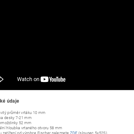
ké údaje
itý průměr vrtáku 10 mm
ka desky 7-21 mm
 hmoždinky 52 mm
lní hloubka vrtaného otvoru 58 mm
u zatížení od výrobce Fischer naleznete
ZDE
(sloupec 5x52S)