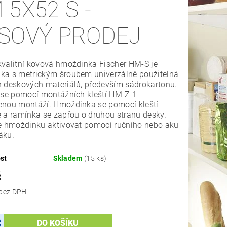
 5X52 S -
SOVÝ PRODEJ
valitní kovová hmoždinka Fischer HM-S je
ka s metrickým šroubem univerzálně použitelná
 deskových materiálů, především sádrokartonu.
 se pomocí montážních kleští HM-Z 1
enou montáží. Hmoždinka se pomocí kleští
 a ramínka se zapřou o druhou stranu desky.
ze hmoždinku aktivovat pomocí ručního nebo aku
áku.
st
Skladem
(15 ks)
č
27,27 Kč bez DPH