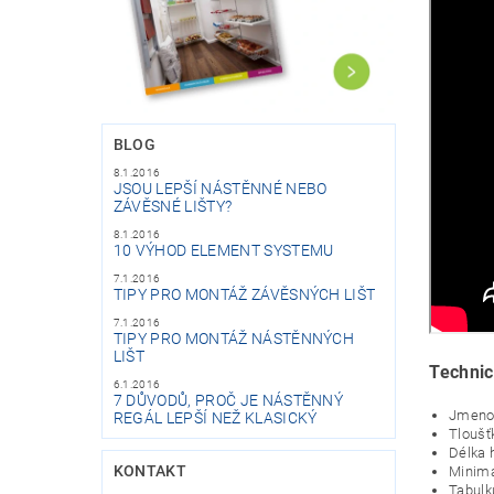
BLOG
8.1.2016
JSOU LEPŠÍ NÁSTĚNNÉ NEBO
ZÁVĚSNÉ LIŠTY?
8.1.2016
10 VÝHOD ELEMENT SYSTEMU
7.1.2016
TIPY PRO MONTÁŽ ZÁVĚSNÝCH LIŠT
7.1.2016
TIPY PRO MONTÁŽ NÁSTĚNNÝCH
LIŠT
Technic
6.1.2016
7 DŮVODŮ, PROČ JE NÁSTĚNNÝ
Jmenov
REGÁL LEPŠÍ NEŽ KLASICKÝ
Tloušť
Délka
KONTAKT
Minimá
Tabulk