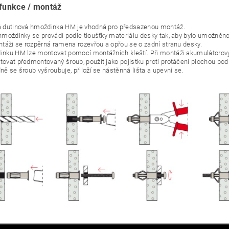
 funkce / montáž
 dutinová hmoždinka HM je vhodná pro předsazenou montáž.
hmoždinky se provádí podle tloušťky materiálu desky tak, aby bylo umožněno 
ntáži se rozpěrná ramena rozevřou a opřou se o zadní stranu desky.
nku HM lze montovat pomocí montážních kleští. Při montáži akumulátorov
ovat předmontovaný šroub, použít jako pojistku proti protáčení plochou podl
ně se šroub vyšroubuje, přiloží se nástěnná lišta a upevní se.