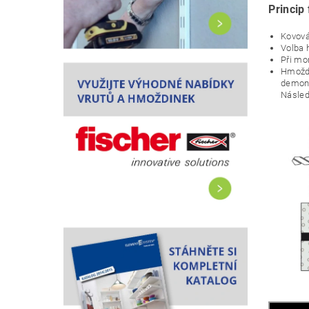
Princip
Kovová
Volba 
Při mo
Hmoždi
demont
Násled