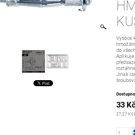
HM
KU
Vysoce k
hmoždin
do všech
Aplikuje
předsaz
roztáhne
Jinak l
šroubov
Dostupno
33 K