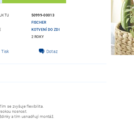
UKTU
50999-00013
FISCHER
E
KOTVENÍ DO ZDI
2 ROKY
Tisk
Dotaz
m se zvyšuje flexibilita.
ysokou nosnost.
ždinky a tím usnadňují montáž.