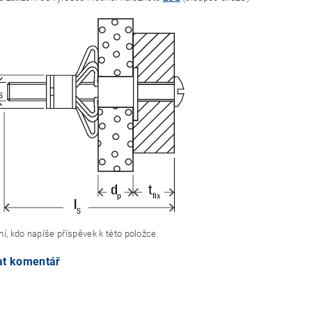
í, kdo napíše příspěvek k této položce.
at komentář