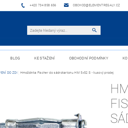
+420 734 858 656
OBCHOD@ELEMENTREGALY.CZ
BLOG
KE STAŽENÍ
OBCHODNÍ PODMÍNKY
KO
ENÍ DO ZDI
Hmoždinka Fischer do sádrokartonu HM 5x52 S - kusový prodej
HM
FI
SÁ