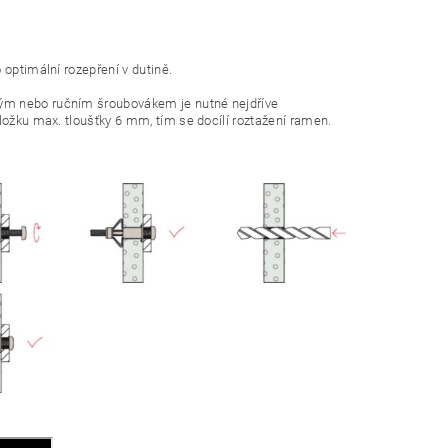
optimální rozepření v dutině.
ým nebo ručním šroubovákem je nutné nejdříve
ožku max. tloušťky 6 mm, tím se docílí roztažení ramen.