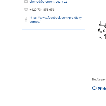
obchod
@
elementregaly.cz
+420 734 858 656
https://www.facebook.com/prakticky
domov/
Buďte prvn
Přid