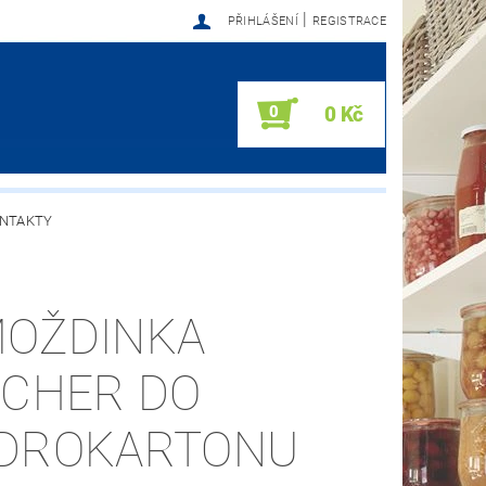
|
PŘIHLÁŠENÍ
REGISTRACE
0
0 Kč
NTAKTY
OŽDINKA
SCHER DO
DROKARTONU