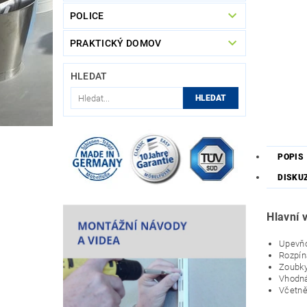
POLICE
PRAKTICKÝ DOMOV
HLEDAT
POPIS
DISKU
Hlavní 
Upevňo
Rozpín
Zoubky
Vhodná
Včetně