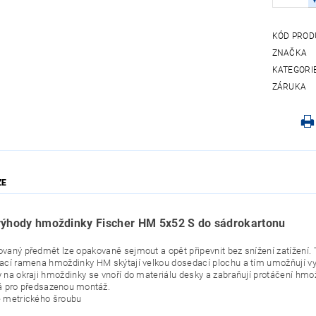
KÓD PROD
ZNAČKA
KATEGORI
ZÁRUKA
ZE
výhody hmoždinky Fischer HM 5x52 S do sádrokartonu
vaný předmět lze opakovaně sejmout a opět připevnit bez snížení zatížení. Tí
ací ramena hmoždinky HM skýtají velkou dosedací plochu a tím umožňují v
 na okraji hmoždinky se vnoří do materiálu desky a zabraňují protáčení hmo
 pro předsazenou montáž.
 metrického šroubu