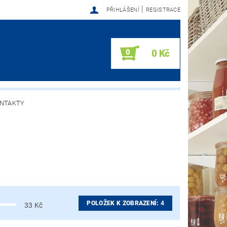
|
PŘIHLÁŠENÍ
REGISTRACE
0
0 Kč
NTAKTY
POLOŽEK K ZOBRAZENÍ:
4
33
Kč