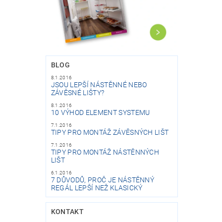
BLOG
8.1.2016
JSOU LEPŠÍ NÁSTĚNNÉ NEBO
ZÁVĚSNÉ LIŠTY?
8.1.2016
10 VÝHOD ELEMENT SYSTEMU
7.1.2016
TIPY PRO MONTÁŽ ZÁVĚSNÝCH LIŠT
7.1.2016
TIPY PRO MONTÁŽ NÁSTĚNNÝCH
LIŠT
6.1.2016
7 DŮVODŮ, PROČ JE NÁSTĚNNÝ
REGÁL LEPŠÍ NEŽ KLASICKÝ
KONTAKT