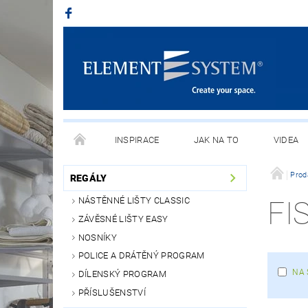
INSPIRACE
JAK NA TO
VIDEA
Prod
REGÁLY
NÁSTĚNNÉ LIŠTY CLASSIC
FI
ZÁVĚSNÉ LIŠTY EASY
NOSNÍKY
POLICE A DRÁTĚNÝ PROGRAM
NA 
DÍLENSKÝ PROGRAM
PŘÍSLUŠENSTVÍ