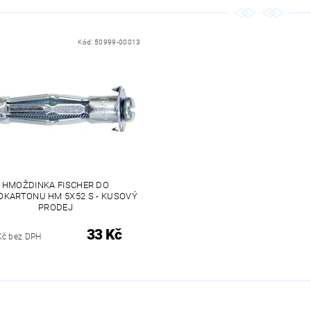
Kód:
50999-00013
HMOŽDINKA FISCHER DO
OKARTONU HM 5X52 S - KUSOVÝ
PRODEJ
33 Kč
Kč bez DPH