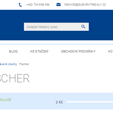
+420 734 858 656
OBCHOD@ELEMENTREGALY.CZ
BLOG
KE STAŽENÍ
OBCHODNÍ PODMÍNKY
KO
ávané značky
Fischer
SCHER
SKLADĚ
2
Kč