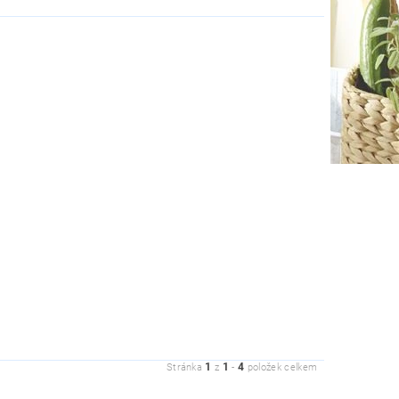
1
1
4
Stránka
z
-
položek celkem