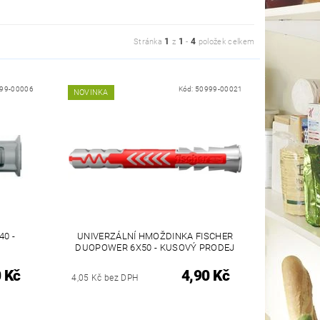
1
1
4
Stránka
z
-
položek celkem
99-00006
Kód:
50999-00021
NOVINKA
0 -
UNIVERZÁLNÍ HMOŽDINKA FISCHER
DUOPOWER 6X50 - KUSOVÝ PRODEJ
 Kč
4,90 Kč
4,05 Kč bez DPH