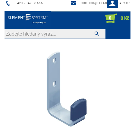
+420 734 858 656
OBCHOD@ELEMENTREGALY.CZ
0
0 Kč