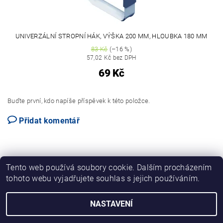
UNIVERZÁLNÍ STROPNÍ HÁK, VÝŠKA 200 MM, HLOUBKA 180 MM
83 Kč
(–16 %)
57,02 Kč bez DPH
69 Kč
Buďte první, kdo napíše příspěvek k této položce.
Přidat komentář
Tento web používá soubory cookie. Dalším procházením
tohoto webu vyjadřujete souhlas s jejich používáním.
NASTAVENÍ
2026 © ELEMENT SYSTEM REGÁLY, všechna práva vyhrazena