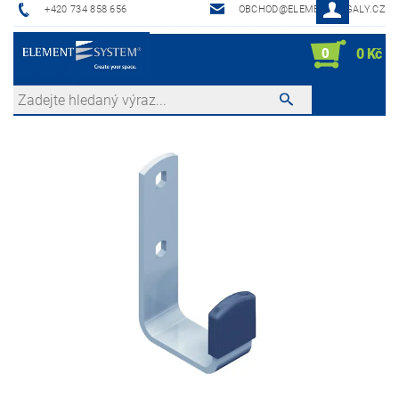
+420 734 858 656
OBCHOD@ELEMENTREGALY.CZ
0
0 Kč