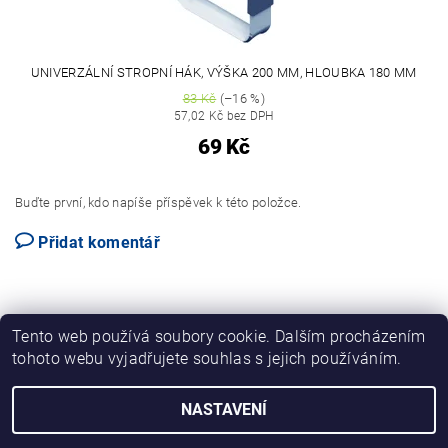
UNIVERZÁLNÍ STROPNÍ HÁK, VÝŠKA 200 MM, HLOUBKA 180 MM
83 Kč
(–16 %)
57,02 Kč bez DPH
69 Kč
Buďte první, kdo napíše příspěvek k této položce.
Přidat komentář
Tento web používá soubory cookie. Dalším procházením
tohoto webu vyjadřujete souhlas s jejich používáním.
NASTAVENÍ
2026 © ELEMENT SYSTEM REGÁLY, všechna práva vyhrazena