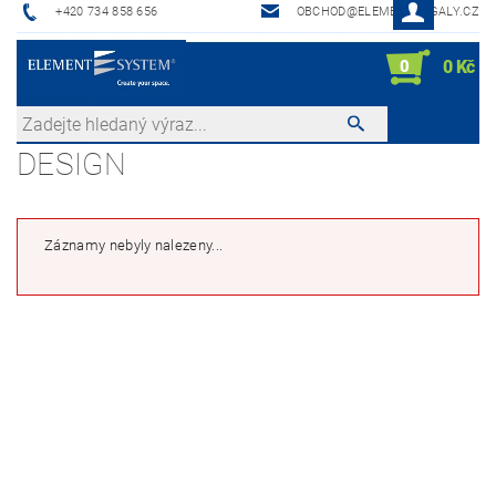
+420 734 858 656
OBCHOD@ELEMENTREGALY.CZ
0
0 Kč
DESIGN
Záznamy nebyly nalezeny...