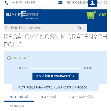
+420 734 858 656
OBCHOD@ELEMENTREGALY.CZ
0
0 Kč
REGÁLOVÝ NOSNÍK DRÁTĚNÝCH
POLIC
NA SKLADĚ
139
Kč
235
Kč
POLOŽEK K ZOBRAZENÍ:
2
FILTR PODLE PARAMETRŮ, VLASTNOSTÍ A VÝROBCŮ
NEJLEVNĚJŠÍ
NEJDRAŽŠÍ
NEJPRODÁVANĚJŠÍ
ABECEDNĚ