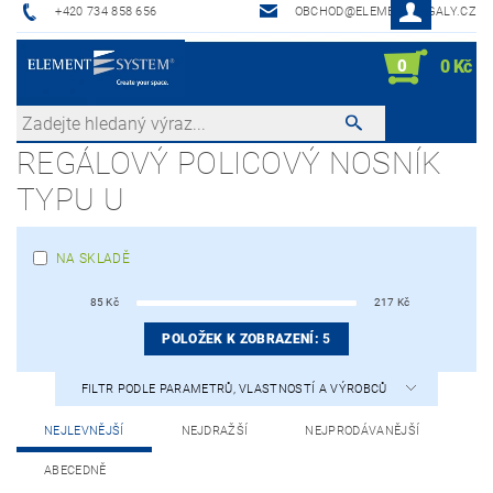
+420 734 858 656
OBCHOD@ELEMENTREGALY.CZ
0
0 Kč
REGÁLOVÝ POLICOVÝ NOSNÍK
TYPU U
NA SKLADĚ
85
Kč
217
Kč
POLOŽEK K ZOBRAZENÍ:
5
FILTR PODLE PARAMETRŮ, VLASTNOSTÍ A VÝROBCŮ
NEJLEVNĚJŠÍ
NEJDRAŽŠÍ
NEJPRODÁVANĚJŠÍ
ABECEDNĚ