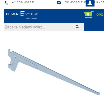
+420 734 858 656
OBCHOD@ELEMENTREGALY.CZ
0
0 Kč